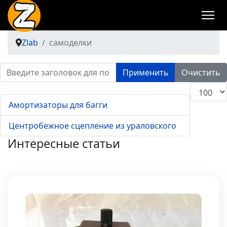
Zlab
самоделки
Введите заголовок для поиска...
Применить
Очистить
Кол-во ст
Амортизаторы для багги
Центробежное сцепление из ураловского
Интересные статьи