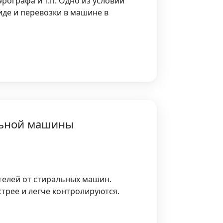
рографа и т.п. Одно из условий
де и перевозки в машине в
альной машины
телей от стиральных машин.
стрее и легче контролируются.